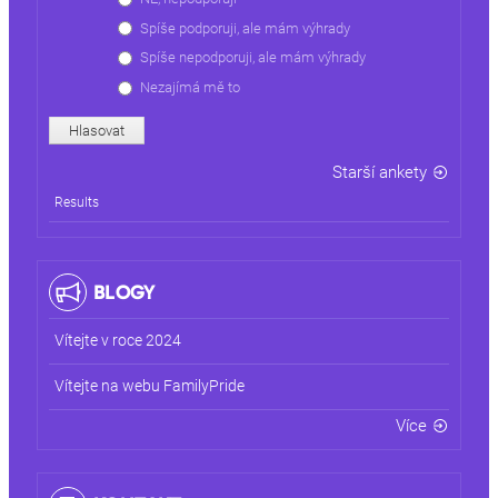
Spíše podporuji, ale mám výhrady
Spíše nepodporuji, ale mám výhrady
Nezajímá mě to
Starší ankety
Results
BLOGY
Vítejte v roce 2024
Vítejte na webu FamilyPride
Více