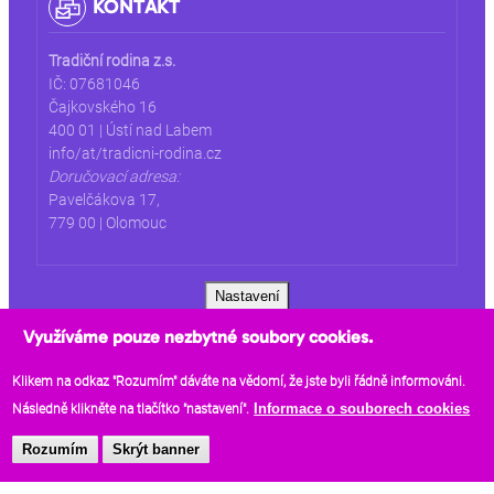
KONTAKT
Tradiční rodina z.s.
IČ: 07681046
Čajkovského 16
400 01 | Ústí nad Labem
info/at/tradicni-rodina.cz
Doručovací adresa:
Pavelčákova 17,
779 00 | Olomouc
Nastavení
Využíváme pouze nezbytné soubory cookies.
(odkaz je externí)
© 2019
Tradiční rodina z.s
Klikem na odkaz "Rozumím" dáváte na vědomí, že jste byli řádně informováni.
Informace o souborech cookies
Následně klikněte na tlačítko "nastavení".
Rozumím
Skrýt banner