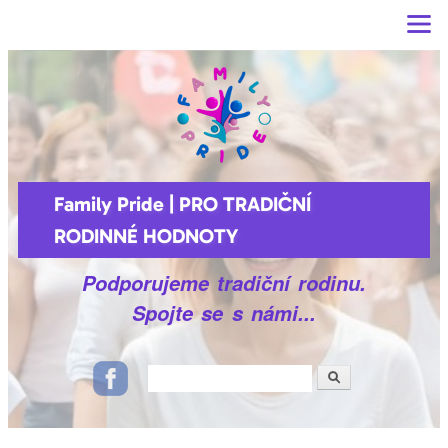
Main menu
Přejít k
hlavnímu
obsahu
Family Pride | PRO TRADIČNÍ
RODINNÉ HODNOTY
Podporujeme tradiční rodinu.
Spojte se s námi...
Hledat
Vyhledávání
Ikonky sociálních sítí