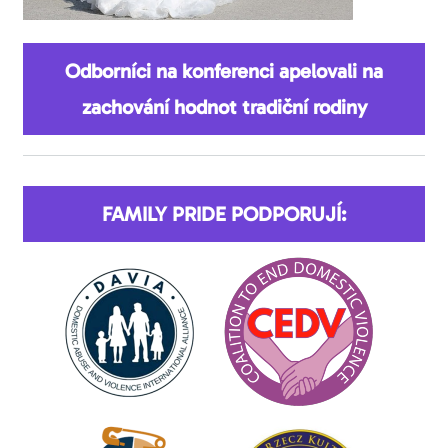
Odborníci na konferenci apelovali na
zachování hodnot tradiční rodiny
FAMILY PRIDE PODPORUJÍ: