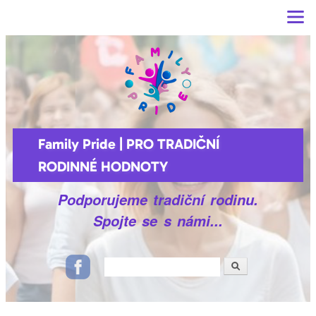
Main menu
Přejít k
hlavnímu
obsahu
Family Pride | PRO TRADIČNÍ
RODINNÉ HODNOTY
Podporujeme tradiční rodinu.
Spojte se s námi...
Hledat
Vyhledávání
Ikonky sociálních sítí