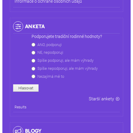
Informace o ochraně osobních údajů
ANKETA
Podporujete tradiční rodinné hodnoty?
Choices
ANO, podporuji
NE, nepodporuji
Spíše podporuji, ale mám výhrady
Spíše nepodporuji, ale mám výhrady
Nezajímá mě to
Starší ankety
Results
BLOGY