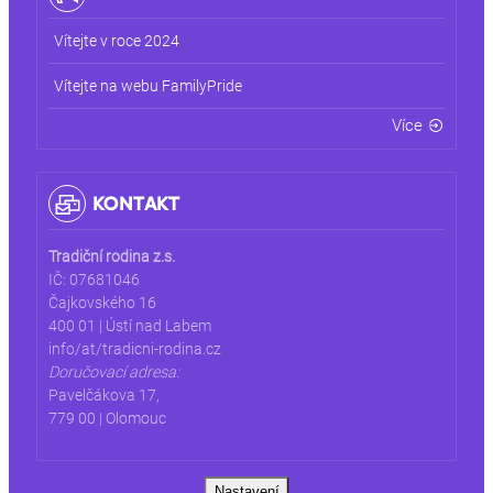
Vítejte v roce 2024
Vítejte na webu FamilyPride
Více
KONTAKT
Tradiční rodina z.s.
IČ: 07681046
Čajkovského 16
400 01 | Ústí nad Labem
info/at/tradicni-rodina.cz
Doručovací adresa:
Pavelčákova 17,
779 00 | Olomouc
Nastavení