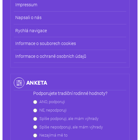
Impressum
Napsali o nás
Rychlá navigace
Informace o souborech cookies
Informace o ochraně osobních údajů
ANKETA
Podporujete tradiční rodinné hodnoty?
Choices
ANO, podporuji
NE, nepodporuji
Spíše podporuji, ale mám výhrady
Spíše nepodporuji, ale mám výhrady
Nezajímá mě to