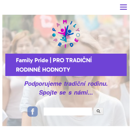
Main menu
Přejít k
hlavnímu
obsahu
Family Pride | PRO TRADIČNÍ
RODINNÉ HODNOTY
Podporujeme tradiční rodinu.
Spojte se s námi...
Hledat
Vyhledávání
Ikonky sociálních sítí