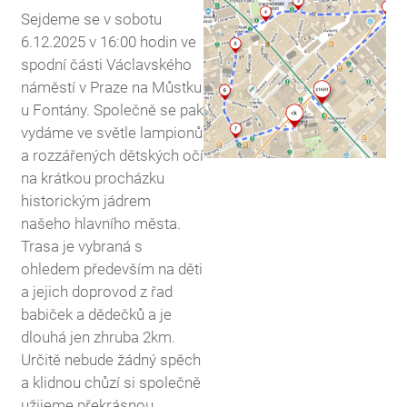
Sejdeme se v sobotu
6.12.2025 v 16:00 hodin ve
spodní části Václavského
náměstí v Praze na Můstku
u Fontány. Společně se pak
vydáme ve světle lampionů
a rozzářených dětských očí
na krátkou procházku
historickým jádrem
našeho hlavního města.
Trasa je vybraná s
ohledem především na děti
a jejich doprovod z řad
babiček a dědečků a je
dlouhá jen zhruba 2km.
Určitě nebude žádný spěch
a klidnou chůzí si společně
užijeme překrásnou