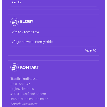
Results
BLOGY
Vítejte v roce 2024
Vítejte na webu FamilyPride
Více
KONTAKT
Tradiční rodina z.s.
IČ: 07681046
Čajkovského 16
400 01 | Ústí nad Labem
info/at/tradicni-rodina.cz
Doručovací adresa: