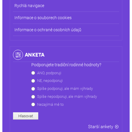
Rychlá navigace
Informace o souborech cookies
Informace o ochraně osobních údajů
ANKETA
Podporujete tradiční rodinné hodnoty?
Choices
ANO, podporuji
NE, nepodporuji
Spíše podporuji, ale mám výhrady
Spíše nepodporuji, ale mám výhrady
Nezajímá mě to
Starší ankety