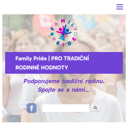
Main menu
Přejít k
hlavnímu
obsahu
Family Pride | PRO TRADIČNÍ
RODINNÉ HODNOTY
Podporujeme tradiční rodinu.
Spojte se s námi...
Hledat
Vyhledávání
Ikonky sociálních sítí