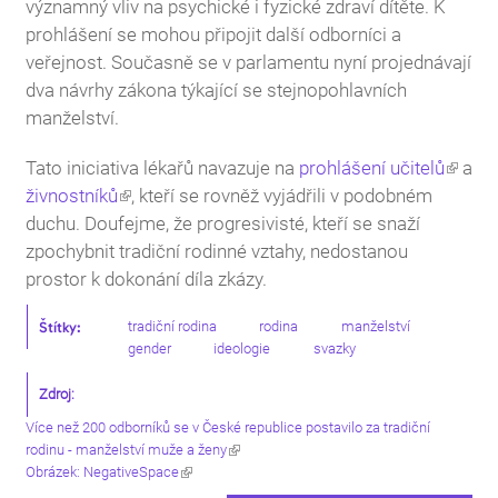
významný vliv na psychické i fyzické zdraví dítěte. K
prohlášení se mohou připojit další odborníci a
veřejnost. Současně se v parlamentu nyní projednávají
dva návrhy zákona týkající se stejnopohlavních
manželství.
(odkaz je externí)
Tato iniciativa lékařů navazuje na
prohlášení učitelů
a
(odkaz je externí)
živnostníků
, kteří se rovněž vyjádřili v podobném
duchu. Doufejme, že progresivisté, kteří se snaží
zpochybnit tradiční rodinné vztahy, nedostanou
prostor k dokonání díla zkázy.
Štítky:
tradiční rodina
rodina
manželství
gender
ideologie
svazky
Zdroj:
Více než 200 odborníků se v České republice postavilo za tradiční
(odkaz je externí)
rodinu - manželství muže a ženy
(odkaz je externí)
Obrázek: NegativeSpace